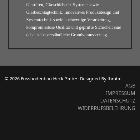
Glastüren, Glasschiebetür-Systeme sowie
Glasbeschlagtechnik. Innovatives Produktdesign und
Systemtechnik sowie hochwertige Verarbeitung,
kompromisslose Qualität und geprüfte Sicherheit sind
dabei selbstverständliche Grundvoraussetzung.
© 2026 Fussbodenbau Heck GmbH. Designed By tbmtm
AGB
IMPRESSUM
DATENSCHUTZ
WIDERRUFSBELEHRUNG